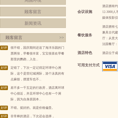
周围环境
酒店拥有约
顾客留言
会议设施
12-30
媒体投影仪
新闻资讯
酒店拥有七
兼具古代建
餐饮服务
顾客留言
>>
厅：从意大
法国餐厅：
好评
很不错，国庆期间还送了海洋乐园的门
酒店特色
酒店位于成
票两张，早餐很丰富，宝宝很喜欢早餐
那里的鹦鹉，入住...
可用支付方式
好评
定错了，下次一定记得定环球中心洲
际，这个是世纪城洲际，游个泳真的有
点麻烦，摆渡车也不...
好评
差不多一千五定的行政房，酒店离环球
中心很近，并且环球中心也有一个洲
际，因为自身原因本...
好评
不错。挺好的。就是价格偏贵。
好评
非常棒的酒店，下次还会选择，